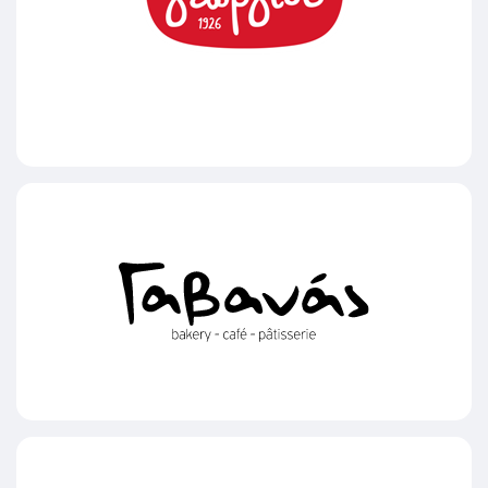
Παπαγεωργίου Λάζαρος ΑΕ
Γαβανάς bakery