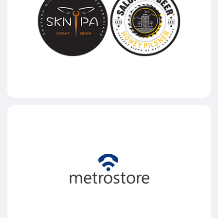
Πρότυπη Μικροζυθοποιία
Θεσσαλονίκης