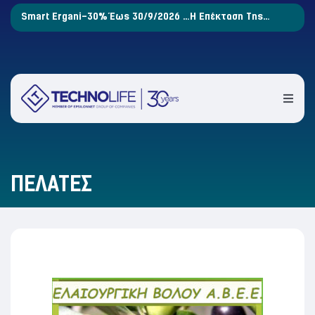
Μετάβαση
YLON
Smart Ergani-30% Έως 30/9/2026 …Η Επέκταση Της
στο
Ψηφιακής Κάρτας Έφτασε!
περιεχόμενο
Toggle
Naviga
ΠΕΛΆΤΕΣ