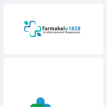
Μπαρμπούτης Δημήτριος Γ.